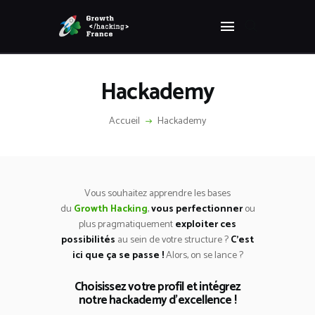
Panneau de gestion des cookies
GROWTH HACKING FRANCE
Growth Hacking France > La bible Vivante Du GrowthHacking
Hackademy
ACCUEIL
HACKS
Accueil
Hackademy
VOUS ÊTES ?
RESSOURCES
L’AGENCE
Vous souhaitez apprendre les bases
ÉTHIQUE
du
Growth Hacking
,
vous perfectionner
ou
CONTACT
plus pragmatiquement
exploiter ces
possibilités
au sein de votre structure ?
C’e
st
ici que ça se passe !
Alors, on se lance ?
Choisissez votre profil et intégrez
notre hackademy d’excellence !