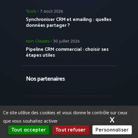
Tools
7 août 2026
Synchroniser CRM et emailing : quelles
données partager ?
Non Classés
30 juillet 2026
Pipeline CRM commercial : choisir ses
étapes utiles
Nos partenaires
Copyright © 2023 Growth Hacking France
Ce site utilise des cookies et vous donne le contrôle sur ceux
- Tous droits réservés.
Formation IA et
X
Masqu
que vous souhaitez activer
LLM pour les entreprises
par iSoluce.
Mentions légales
.
Tout accepter
Tout refuser
Personnaliser