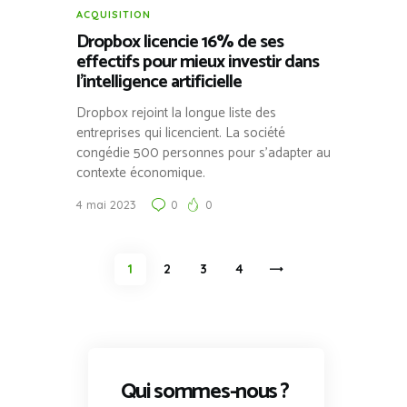
ACQUISITION
Dropbox licencie 16% de ses
effectifs pour mieux investir dans
l’intelligence artificielle
Dropbox rejoint la longue liste des
entreprises qui licencient. La société
congédie 500 personnes pour s’adapter au
contexte économique.
4 mai 2023
0
0
Pagination
PAGE
1
PAGE
2
PAGE
3
>
PAGE
4
des
publications
Qui sommes-nous ?