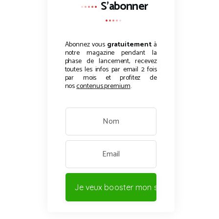
S'abonner
Abonnez vous
gratuitement
à
notre magazine pendant la
phase de lancement, recevez
toutes les infos par email 2 fois
par mois et profitez de
nos
contenus premium
.
Je veux booster mon site !