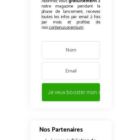
Abonnez vous
gratuitement
à
notre magazine pendant la
phase de lancement, recevez
toutes les infos par email 2 fois
par mois et profitez de
nos
contenus premium
.
Je veux booster mon site !
Nos Partenaires