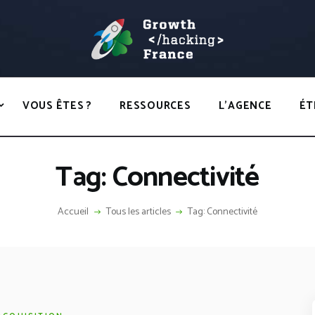
ACCUEIL
HACKS
GROWTH HACKING FRANCE
VOUS ÊTES ?
Growth Hacking France > La bible Vivante Du GrowthHacking
RESSOURCES
VOUS ÊTES ?
RESSOURCES
L’AGENCE
ÉT
L’AGENCE
ÉTHIQUE
Tag: Connectivité
CONTACT
Accueil
Tous les articles
Tag: Connectivité