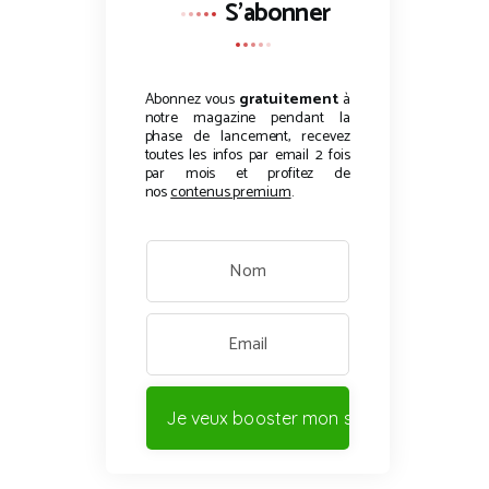
S'abonner
Abonnez vous
gratuitement
à
notre magazine pendant la
phase de lancement, recevez
toutes les infos par email 2 fois
par mois et profitez de
nos
contenus premium
.
Je veux booster mon site !