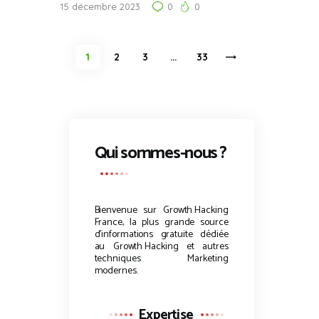
15 décembre 2023
0
0
Pagination
PAGE
1
PAGE
2
PAGE
3
…
>
PAGE
33
des
publications
Qui sommes-nous ?
Bienvenue sur
Growth Hacking
France, la plus grande source
d’informations gratuite dédiée
au
Growth Hacking
et autres
techniques Marketing
modernes.
Expertise