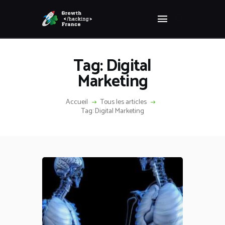
Panneau de gestion des cookies
GROWTH HACKING FRANCE
Growth Hacking France > La bible Vivante Du GrowthHacking
Tag: Digital
ACCUEIL
Marketing
HACKS
VOUS ÊTES ?
Accueil
Tous les articles
Tag: Digital Marketing
RESSOURCES
L’AGENCE
ÉTHIQUE
CONTACT