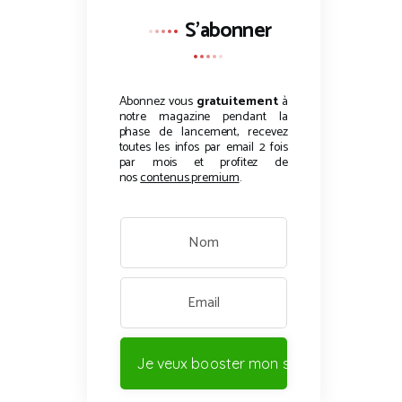
S'abonner
Abonnez vous
gratuitement
à
notre magazine pendant la
phase de lancement, recevez
toutes les infos par email 2 fois
par mois et profitez de
nos
contenus premium
.
Je veux booster mon site !