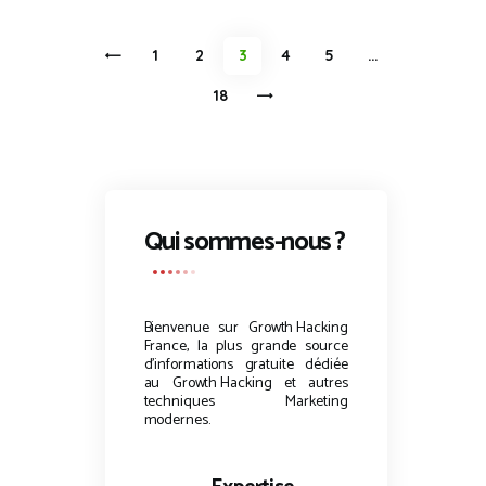
Pagination
<
PAGE
1
PAGE
2
PAGE
3
PAGE
4
PAGE
5
…
des
>
PAGE
18
publications
Qui sommes-nous ?
Bienvenue sur
Growth Hacking
France, la plus grande source
d’informations gratuite dédiée
au
Growth Hacking
et autres
techniques Marketing
modernes.