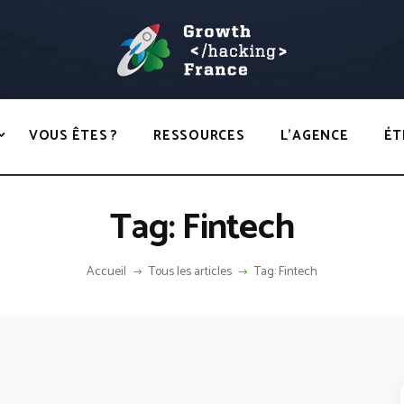
ACCUEIL
HACKS
GROWTH HACKING FRANCE
VOUS ÊTES ?
Growth Hacking France > La bible Vivante Du GrowthHacking
RESSOURCES
VOUS ÊTES ?
RESSOURCES
L’AGENCE
ÉT
L’AGENCE
ÉTHIQUE
Tag: Fintech
CONTACT
Accueil
Tous les articles
Tag: Fintech