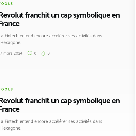
TOOLS
Revolut franchit un cap symbolique en
France
La Fintech entend encore accélérer ses activités dans
l’Hexagone.
17 mars 2024
0
0
TOOLS
Revolut franchit un cap symbolique en
France
La Fintech entend encore accélérer ses activités dans
l’Hexagone.