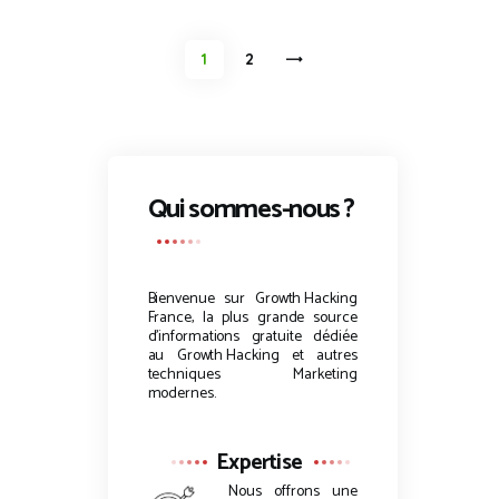
Pagination
PAGE
1
>
PAGE
2
des
publications
Qui sommes-nous ?
Bienvenue sur
Growth Hacking
France, la plus grande source
d’informations gratuite dédiée
au
Growth Hacking
et autres
techniques Marketing
modernes.
Expertise
Nous offrons une