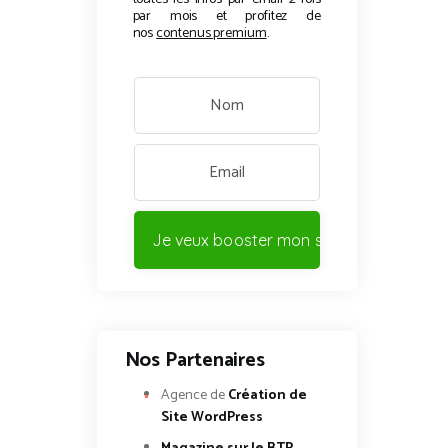
par mois et profitez de
nos
contenus premium
.
Je veux booster mon site !
Nos Partenaires
Agence de
Création de
Site WordPress