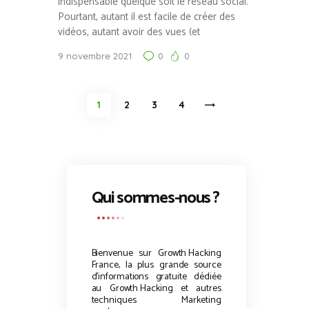
indispensable quelque soit le réseau social.
Pourtant, autant il est facile de créer des
vidéos, autant avoir des vues (et
9 novembre 2021
0
0
Pagination
PAGE
1
PAGE
2
PAGE
3
>
PAGE
4
des
publications
Qui sommes-nous ?
Bienvenue sur
Growth Hacking
France, la plus grande source
d’informations gratuite dédiée
au
Growth Hacking
et autres
techniques Marketing