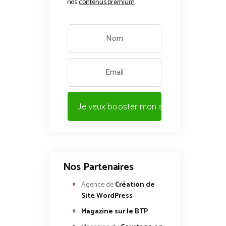
nos
contenus premium
.
Je veux booster mon site !
Nos Partenaires
Agence de
Création de
Site WordPress
Magazine sur le BTP