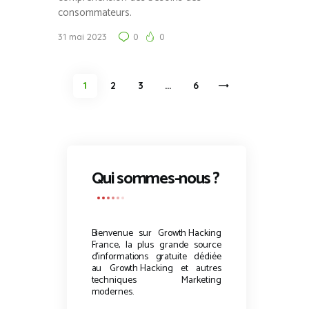
consommateurs.
31 mai 2023
0
0
Pagination
PAGE
1
PAGE
2
PAGE
3
…
>
PAGE
6
des
publications
Qui sommes-nous ?
Bienvenue sur
Growth Hacking
France, la plus grande source
d’informations gratuite dédiée
au
Growth Hacking
et autres
techniques Marketing
modernes.