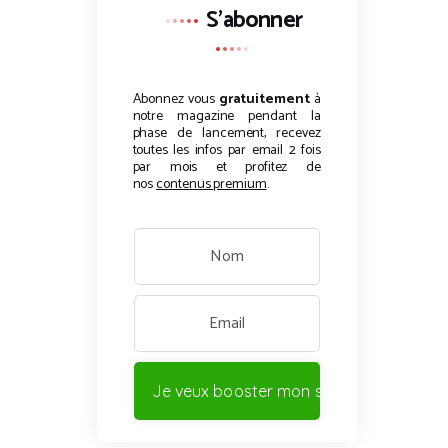
S'abonner
Abonnez vous
gratuitement
à
notre magazine pendant la
phase de lancement, recevez
toutes les infos par email 2 fois
par mois et profitez de
nos
contenus premium
.
Je veux booster mon site !