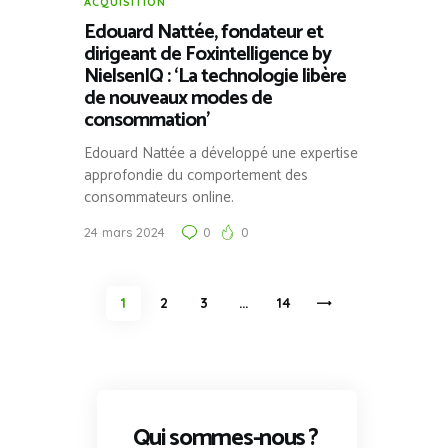
ACQUISITION
Edouard Nattée, fondateur et
dirigeant de Foxintelligence by
NielsenIQ : ‘La technologie libère
de nouveaux modes de
consommation’
Edouard Nattée a développé une expertise
approfondie du comportement des
consommateurs online.
24 mars 2024
0
0
Pagination
PAGE
1
PAGE
2
PAGE
3
…
>
PAGE
14
des
publications
Qui sommes-nous ?