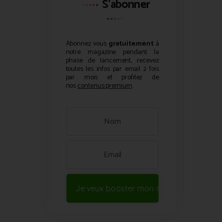
S'abonner
Abonnez vous
gratuitement
à
notre magazine pendant la
phase de lancement, recevez
toutes les infos par email 2 fois
par mois et profitez de
nos
contenus premium
.
Je veux booster mon site !