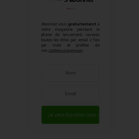
Abonnez vous
gratuitement
à
notre magazine pendant la
phase de lancement, recevez
toutes les infos par email 2 fois
par mois et profitez de
nos
contenus premium
.
Je veux booster mon site !