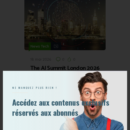
News Tech
18 mai 2026
0
0
The AI Summit London 2026
: l’IA entre dans l’ère des
infrastructures
NE MANQUEZ PLUS RIEN !
Accédez aux contenus exclusifs
réservés aux abonnés
News Tech