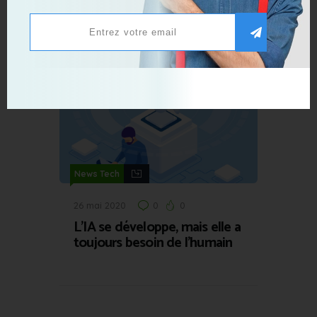
2 juillet 2020
0
0
Apple souhaite améliorer la
sécurité des mots de passe
News Tech
26 mai 2020
0
0
L’IA se développe, mais elle a
toujours besoin de l’humain