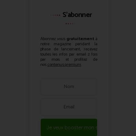
S'abonner
Abonnez vous
gratuitement
à
notre magazine pendant la
phase de lancement, recevez
toutes les infos par email 2 fois
par mois et profitez de
nos
contenus premium
.
Je veux booster mon site !