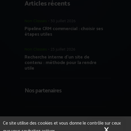
Articles récents
Non Classés
30 juillet 2026
Pipeline CRM commercial : choisir ses
étapes utiles
Non Classés
23 juillet 2026
Recherche interne d’un site de
contenu : méthode pour la rendre
utile
Nos partenaires
Copyright © 2023 Growth Hacking France
Ce site utilise des cookies et vous donne le contrôle sur ceux
- Tous droits réservés.
Formation IA et
X
Masqu