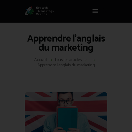
Panneau de gestion des cookies
GROWTH HACKING FRANCE
Growth Hacking France > La bible Vivante Du GrowthHacking
Apprendre l’anglais
ACCUEIL
du marketing
HACKS
VOUS ÊTES ?
Accueil
Tous les articles
...
Apprendre l’anglais du marketing
RESSOURCES
L’AGENCE
ÉTHIQUE
CONTACT