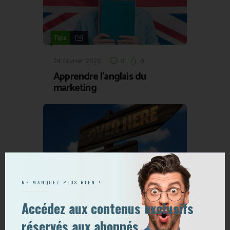
Tips
24 février 2020
0
0
Apprendre l’anglais du
marketing
,
Activation
Tips
NE MANQUEZ PLUS RIEN !
19 mars 2017
0
0
Accédez aux contenus exclusifs
[Infographie] B2B : Tout ce
qui compte pour réussir ses
réservés aux abonnés