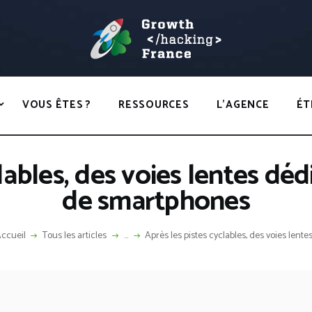
ACCUEIL
HACKS
GROWTH HACKING FRANCE
VOUS ÊTES ?
Growth Hacking France > La bible Vivante Du GrowthHacking
RESSOURCES
VOUS ÊTES ?
RESSOURCES
L’AGENCE
ÉT
L’AGENCE
ÉTHIQUE
lables, des voies lentes déd
CONTACT
de smartphones
ccueil
Tous les articles
...
Après les pistes cyclables, des voies lentes.