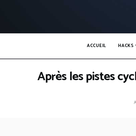
Panneau de gestion des cookies
ACCUEIL
HACKS
Après les pistes cyc
A