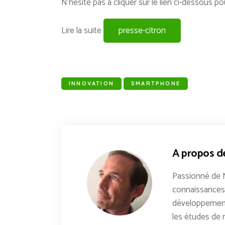
N’hésite pas à cliquer sur le lien ci-dessous po
Lire la suite
presse-citron
INNOVATION
SMARTPHONE
A propos d
Passionné de 
connaissances 
développements
les études de n