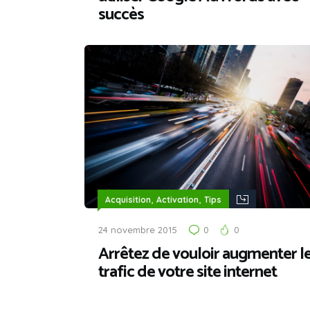
succès
,
,
Acquisition
Activation
Tips
24 novembre 2015
0
0
Arrêtez de vouloir augmenter l
trafic de votre site internet