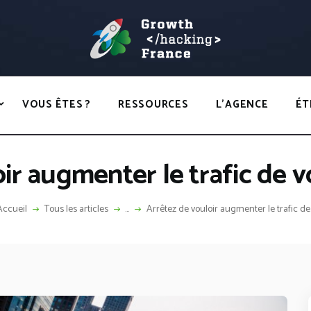
ACCUEIL
HACKS
GROWTH HACKING FRANCE
VOUS ÊTES ?
Growth Hacking France > La bible Vivante Du GrowthHacking
RESSOURCES
VOUS ÊTES ?
RESSOURCES
L’AGENCE
ÉT
L’AGENCE
ÉTHIQUE
ir augmenter le trafic de vo
CONTACT
Accueil
Tous les articles
...
Arrêtez de vouloir augmenter le trafic de..