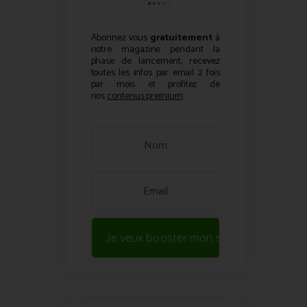
Abonnez vous
gratuitement
à
notre magazine pendant la
phase de lancement, recevez
toutes les infos par email 2 fois
par mois et profitez de
nos
contenus premium
.
Je veux booster mon site !