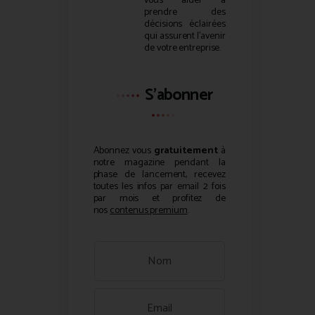
vous aider à
prendre des
décisions éclairées
qui assurent l’avenir
de votre entreprise.
S'abonner
Abonnez vous
gratuitement
à
notre magazine pendant la
phase de lancement, recevez
toutes les infos par email 2 fois
par mois et profitez de
nos
contenus premium
.