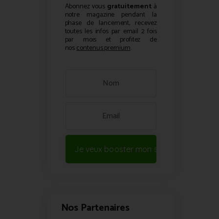
Abonnez vous
gratuitement
à
notre magazine pendant la
phase de lancement, recevez
toutes les infos par email 2 fois
par mois et profitez de
nos
contenus premium
.
Je veux booster mon site !
Nos Partenaires