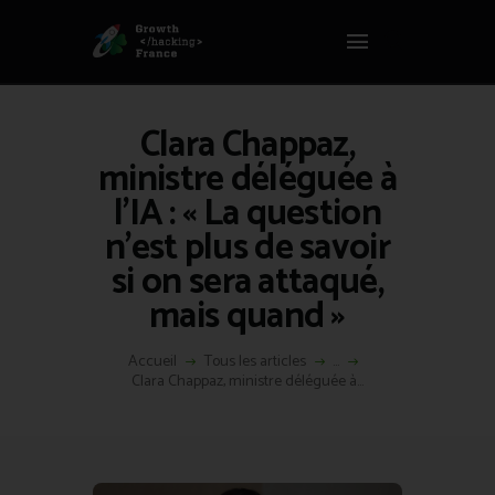
Panneau de gestion des cookies
GROWTH HACKING FRANCE
Growth Hacking France > La bible Vivante Du GrowthHacking
Clara Chappaz,
ACCUEIL
ministre déléguée à
HACKS
l’IA : « La question
VOUS ÊTES ?
n’est plus de savoir
RESSOURCES
si on sera attaqué,
L’AGENCE
mais quand »
ÉTHIQUE
CONTACT
Accueil
Tous les articles
...
Clara Chappaz, ministre déléguée à...