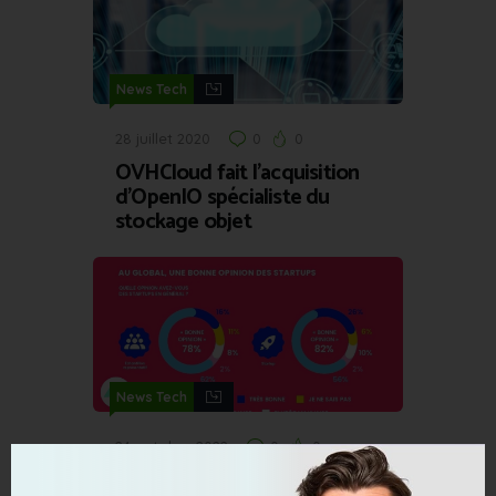
News Tech
28 juillet 2020
0
0
OVHCloud fait l’acquisition
d’OpenIO spécialiste du
stockage objet
News Tech
24 octobre 2022
0
0
Étude : comment sont