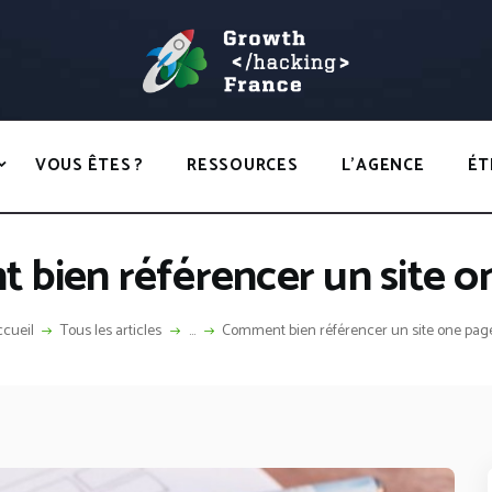
ACCUEIL
HACKS
GROWTH HACKING FRANCE
VOUS ÊTES ?
Growth Hacking France > La bible Vivante Du GrowthHacking
RESSOURCES
VOUS ÊTES ?
RESSOURCES
L’AGENCE
ÉT
L’AGENCE
ÉTHIQUE
bien référencer un site o
CONTACT
cueil
Tous les articles
...
Comment bien référencer un site one pag