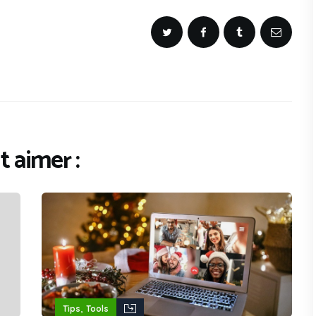
 aimer :
,
Tips
Tools