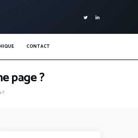
HIQUE
CONTACT
ne page ?
e ?