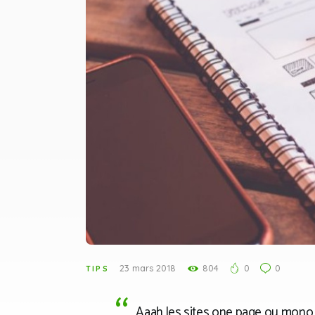
23 mars 2018
804
0
0
TIPS
Aaah les sites one page ou mono p