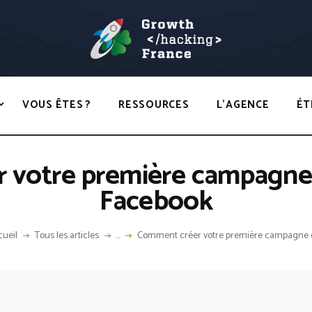
ACCUEIL
HACKS
GROWTH HACKING FRANCE
VOUS ÊTES ?
Growth Hacking France > La bible Vivante Du GrowthHacking
RESSOURCES
VOUS ÊTES ?
RESSOURCES
L’AGENCE
ÉT
L’AGENCE
ÉTHIQUE
 votre première campagne 
CONTACT
Facebook
ueil
Tous les articles
...
Comment créer votre première campagne d