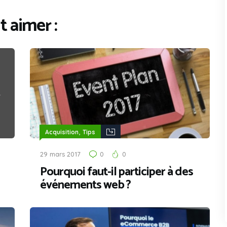
 aimer :
,
Acquisition
Tips
29 mars 2017
0
0
Pourquoi faut-il participer à des
événements web ?