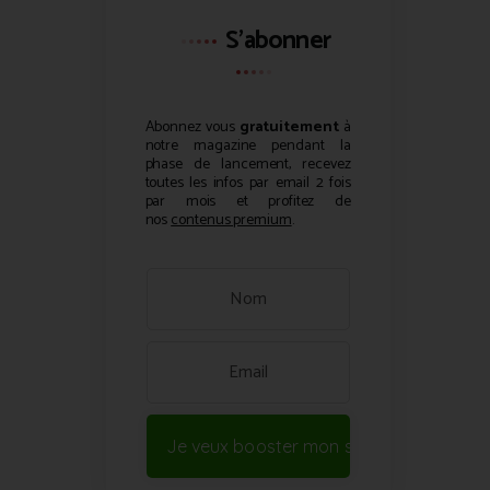
S'abonner
Abonnez vous
gratuitement
à
notre magazine pendant la
phase de lancement, recevez
toutes les infos par email 2 fois
par mois et profitez de
nos
contenus premium
.
Je veux booster mon site !