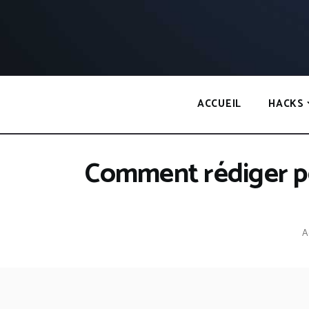
Panneau de gestion des cookies
ACCUEIL
HACKS
Comment rédiger pou
A