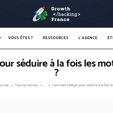
ACCUEIL
HACKS
GROWTH HACKING FRANCE
VOUS ÊTES ?
Growth Hacking France > La bible Vivante Du GrowthHacking
RESSOURCES
VOUS ÊTES ?
RESSOURCES
L’AGENCE
ÉT
L’AGENCE
ÉTHIQUE
r séduire à la fois les mot
CONTACT
?
ccueil
Tous les articles
...
Comment rédiger pour séduire à la fois les.