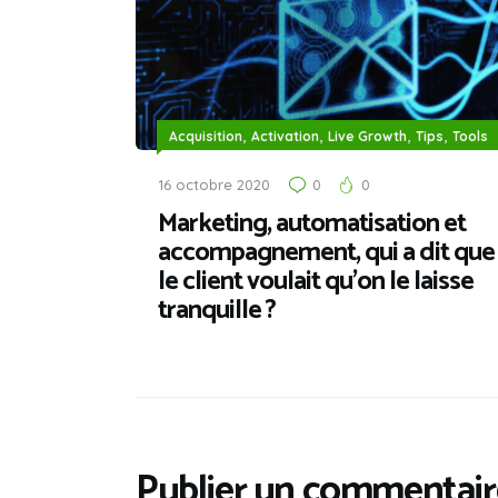
,
,
,
,
Acquisition
Activation
Live Growth
Tips
Tools
16 octobre 2020
0
0
Marketing, automatisation et
accompagnement, qui a dit que
le client voulait qu’on le laisse
tranquille ?
Publier un commentair