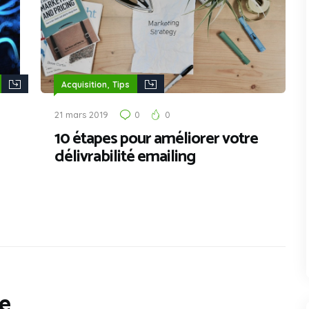
,
Acquisition
Tips
21 mars 2019
0
0
10 étapes pour améliorer votre
délivrabilité emailing
e