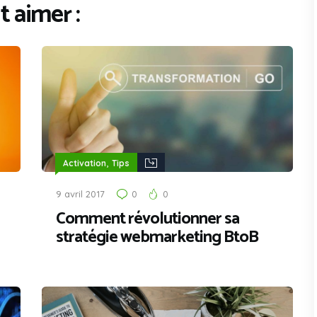
 aimer :
,
Activation
Tips
9 avril 2017
0
0
Comment révolutionner sa
stratégie webmarketing BtoB