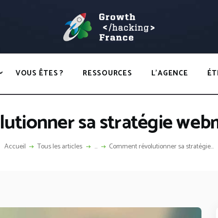
ACCUEIL
HACKS
GROWTH HACKING FRANCE
VOUS ÊTES ?
Growth Hacking France > La bible Vivante Du GrowthHacking
RESSOURCES
VOUS ÊTES ?
RESSOURCES
L’AGENCE
ÉT
L’AGENCE
ÉTHIQUE
utionner sa stratégie web
CONTACT
Accueil
Tous les articles
...
Comment révolutionner sa stratégie...