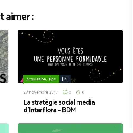
 aimer :
,
Acquisition
Tips
29 novembre 2019
0
0
La stratégie social media
d’Interflora – BDM