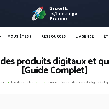
ACCUEIL
HACKS
GROWTH HACKING FRANCE
VOUS ÊTES ?
Growth Hacking France > La bible Vivante Du GrowthHacking
RESSOURCES
VOUS ÊTES ?
RESSOURCES
L’AGENCE
ÉT
L’AGENCE
ÉTHIQUE
s produits digitaux et quels
CONTACT
[Guide Complet]
ueil
Tous les articles
...
Comment vendre des produits digitaux et que