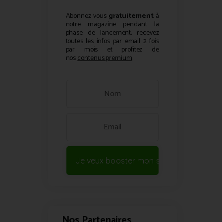
Abonnez vous
gratuitement
à
notre magazine pendant la
phase de lancement, recevez
toutes les infos par email 2 fois
par mois et profitez de
nos
contenus premium
.
Je veux booster mon site !
Nos Partenaires