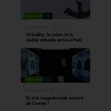
News Tech
20 janvier 2017
0
0
Virtuality : le salon de la
réalité virtuelle arrive à Paris
News Tech
29 mars 2019
0
0
Et si le magasin avait encore
de l’avenir ?