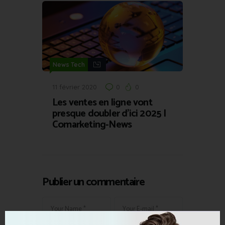
News Tech
11 février 2020
0
0
Les ventes en ligne vont
presque doubler d’ici 2025 |
Comarketing-News
Publier un commentaire