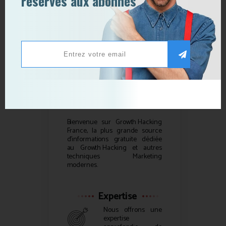
réservés aux abonnés
Qui sommes-nous ?
Bienvenue sur
Growth Hacking
France, la plus grande source
d’informations gratuite dédiée
au
Growth Hacking
et autres
techniques Marketing
modernes.
Expertise
Nous offrons une
expertise