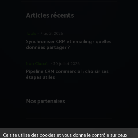
Articles récents
Tools
7 août 2026
Synchroniser CRM et emailing : quelles
données partager ?
Non Classés
30 juillet 2026
Pipeline CRM commercial : choisir ses
étapes utiles
Nos partenaires
Copyright © 2023 Growth Hacking France
Ce site utilise des cookies et vous donne le contrôle sur ceux
- Tous droits réservés.
Formation IA et