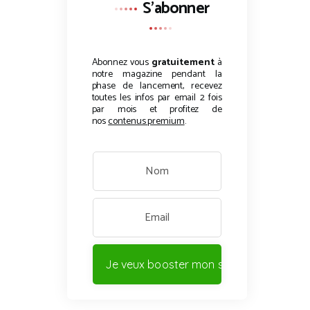
S'abonner
Abonnez vous
gratuitement
à
notre magazine pendant la
phase de lancement, recevez
toutes les infos par email 2 fois
par mois et profitez de
nos
contenus premium
.
Je veux booster mon site !