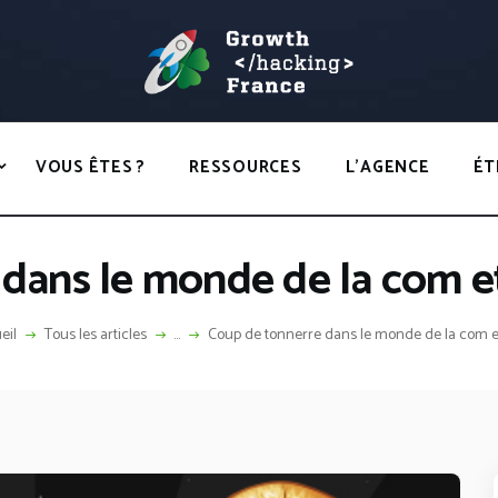
ACCUEIL
HACKS
GROWTH HACKING FRANCE
VOUS ÊTES ?
Growth Hacking France > La bible Vivante Du GrowthHacking
RESSOURCES
VOUS ÊTES ?
RESSOURCES
L’AGENCE
ÉT
L’AGENCE
ÉTHIQUE
ans le monde de la com et d
CONTACT
eil
Tous les articles
...
Coup de tonnerre dans le monde de la com et 