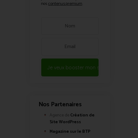
nos
contenus premium
.
Je veux booster mon site !
Nos Partenaires
Agence de
Création de
Site WordPress
Magazine sur le BTP