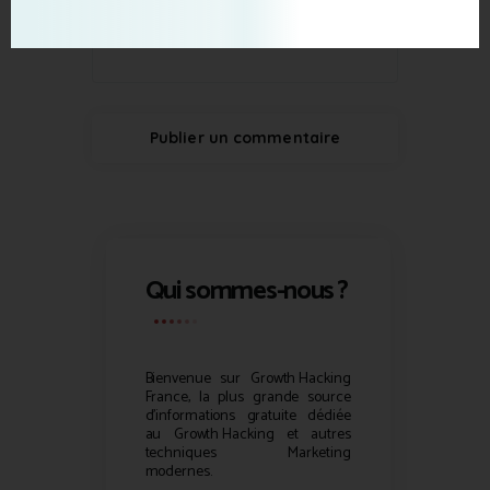
Qui sommes-nous ?
Bienvenue sur
Growth Hacking
France, la plus grande source
d’informations gratuite dédiée
au
Growth Hacking
et autres
techniques Marketing
modernes.