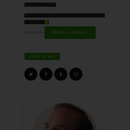
préjugés du CRM.
Voici un livre blanc à ne pas manquer, cliquez
ci-dessous
Lire la suite
Blog du modérateur
LIVRE BLANC