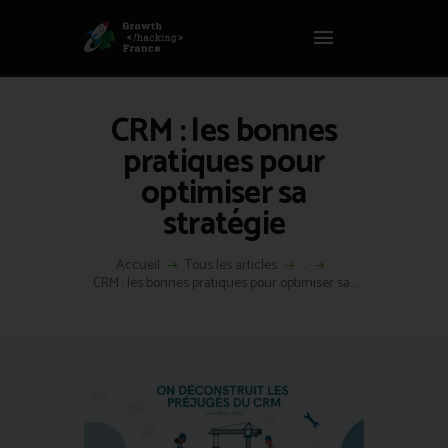
Panneau de gestion des cookies
GROWTH HACKING FRANCE
Growth Hacking France > La bible Vivante Du GrowthHacking
CRM : les bonnes
ACCUEIL
pratiques pour
HACKS
optimiser sa
VOUS ÊTES ?
stratégie
RESSOURCES
L’AGENCE
Accueil
Tous les articles
...
ÉTHIQUE
CRM : les bonnes pratiques pour optimiser sa...
CONTACT