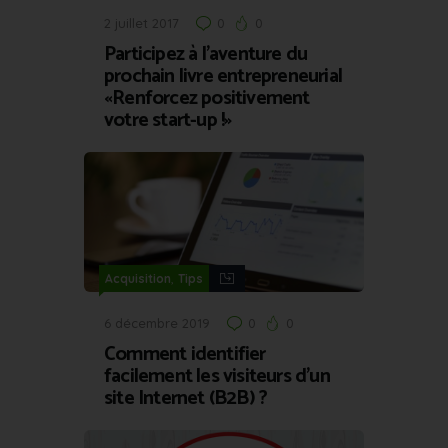
2 juillet 2017
0
0
Participez à l’aventure du
prochain livre entrepreneurial
«Renforcez positivement
votre start-up !»
,
Acquisition
Tips
6 décembre 2019
0
0
Comment identifier
facilement les visiteurs d’un
site Internet (B2B) ?