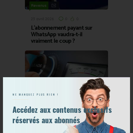
Revenus
23 avril 2026
0
0
L’abonnement payant sur
WhatsApp vaudra-t-il
vraiment le coup ?
,
Acquisition
Revenus
NE MANQUEZ PLUS RIEN !
20 novembre 2017
0
0
Accédez aux contenus exclusifs
Inbound Sales : 4 étapes pour
convertir vos leads en clients
réservés aux abonnés