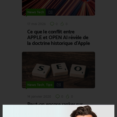
News Tech
17 mai 2026
0
0
Ce que le conflit entre
APPLE et OPEN AI révèle de
la doctrine historique d’Apple
,
News Tech
Tips
14 janvier 2020
0
0
Peut-on encore ranker sur
Google en 2020 ?