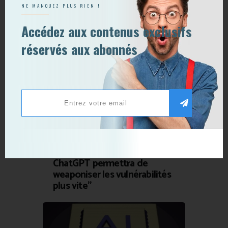
NE MANQUEZ PLUS RIEN !
Accédez aux contenus exclusifs
réservés aux abonnés
News Tech
12 mars 2023
0
0
Jacques Boschung (Kudelski
Security) : “Pour les hackers,
le codage appuyé par
ChatGPT permettra de
weaponiser les vulnérabilités
plus vite”