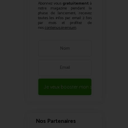
Abonnez vous
gratuitement
à
notre magazine pendant la
phase de lancement, recevez
toutes les infos par email 2 fois
par mois et profitez de
nos
contenus premium
.
Je veux booster mon site !
Nos Partenaires