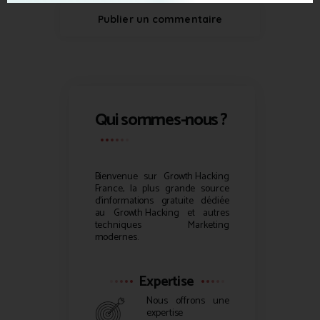
Qui sommes-nous ?
Bienvenue sur
Growth Hacking
France, la plus grande source
d’informations gratuite dédiée
au
Growth Hacking
et autres
techniques Marketing
modernes.
Expertise
Nous offrons une
expertise