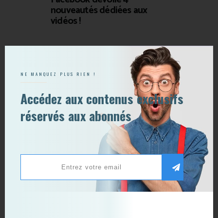
nouveautés dédiées aux
vidéos !
Publier un commentaire
NE MANQUEZ PLUS RIEN !
Accédez aux contenus exclusifs
réservés aux abonnés