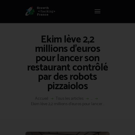
Panneau de gestion des cookies
GROWTH HACKING FRANCE
Growth Hacking France > La bible Vivante Du GrowthHacking
Ekim lève 2,2
ACCUEIL
millions d’euros
HACKS
pour lancer son
VOUS ÊTES ?
restaurant contrôlé
RESSOURCES
par des robots
L’AGENCE
pizzaiolos
ÉTHIQUE
CONTACT
Accueil
Tous les articles
...
Ekim lève 2,2 millions d’euros pour lancer...