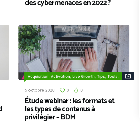
des cybermenaces en 2022 ?
,
,
,
,
,
Acquisition
Activation
Live Growth
Tips
Tools
Viralité
6 octobre 2020
0
0
Étude webinar : les formats et
d
les types de contenus à
privilégier – BDM