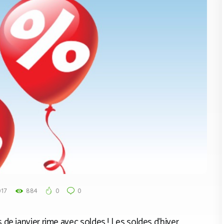
017
884
0
0
de janvier rime avec soldes ! Les soldes d’hiver