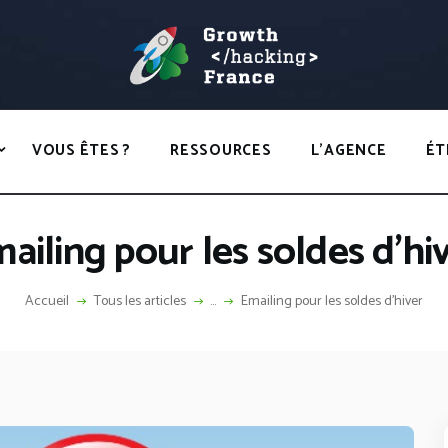
ACCUEIL
HACKS
GROWTH HACKING FRANCE
VOUS ÊTES ?
Growth Hacking France > La bible Vivante Du GrowthHacking
RESSOURCES
VOUS ÊTES ?
RESSOURCES
L’AGENCE
ÉT
L’AGENCE
ÉTHIQUE
ailing pour les soldes d’hi
CONTACT
Accueil
Tous les articles
...
Emailing pour les soldes d’hiver