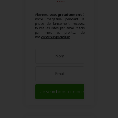
Abonnez vous
gratuitement
à
notre magazine pendant la
phase de lancement, recevez
toutes les infos par email 2 fois
par mois et profitez de
nos
contenus premium
.
Je veux booster mon site !