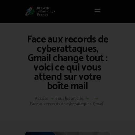
Panneau de gestion des cookies
GROWTH HACKING FRANCE
Growth Hacking France > La bible Vivante Du GrowthHacking
Face aux records de
ACCUEIL
cyberattaques,
HACKS
Gmail change tout :
VOUS ÊTES ?
voici ce qui vous
RESSOURCES
attend sur votre
L’AGENCE
boîte mail
ÉTHIQUE
CONTACT
Accueil
Tous les articles
...
Face aux records de cyberattaques, Gmail...