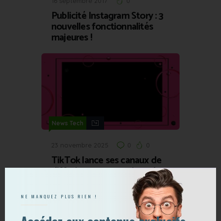
16 septembre 2017
0
Publicité Instagram Story : 3
nouvelles fonctionnalités
majeures !
News Tech
23 novembre 2025
0
0
TikTok lance ses canaux de
diffusion : tout savoir sur les
bulletin boards
NE MANQUEZ PLUS RIEN !