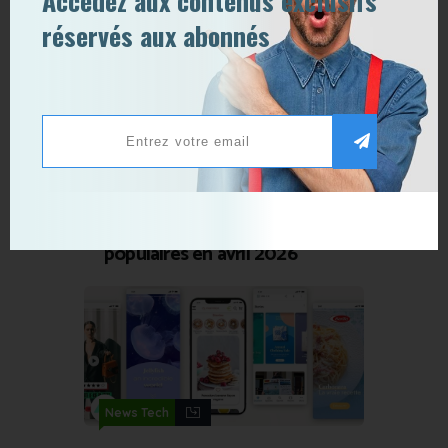
Accédez aux contenus exclusifs
réservés aux abonnés
News Tech
15 avril 2026
0
0
Les 20 langages
informatiques les plus
populaires en avril 2026
News Tech