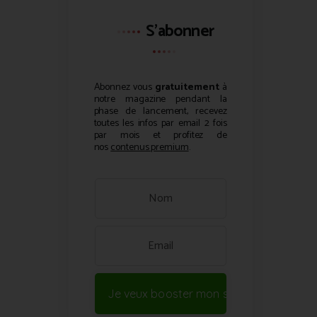
S'abonner
Abonnez vous
gratuitement
à
notre magazine pendant la
phase de lancement, recevez
toutes les infos par email 2 fois
par mois et profitez de
nos
contenus premium
.
Je veux booster mon site !