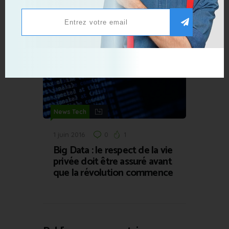
quiconque est capable de
pirater Tinder et Snapchat
News Tech
1 juin 2016
0
1
Big Data : le respect de la vie
privée doit être assuré avant
que la révolution commence