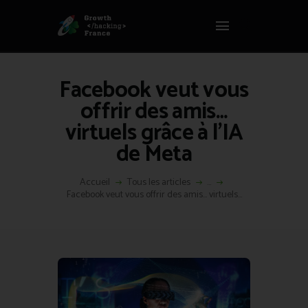
Panneau de gestion des cookies
GROWTH HACKING FRANCE
Growth Hacking France > La bible Vivante Du GrowthHacking
Facebook veut vous
ACCUEIL
offrir des amis…
HACKS
virtuels grâce à l’IA
VOUS ÊTES ?
de Meta
RESSOURCES
L’AGENCE
Accueil
Tous les articles
...
ÉTHIQUE
Facebook veut vous offrir des amis… virtuels...
CONTACT