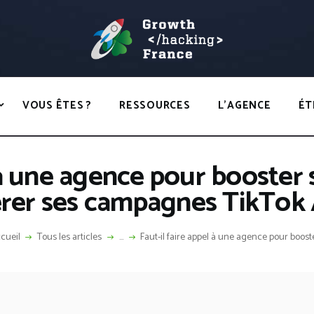
ACCUEIL
HACKS
GROWTH HACKING FRANCE
VOUS ÊTES ?
Growth Hacking France > La bible Vivante Du GrowthHacking
RESSOURCES
VOUS ÊTES ?
RESSOURCES
L’AGENCE
ÉT
L’AGENCE
ÉTHIQUE
l à une agence pour booste
CONTACT
érer ses campagnes TikTok 
cueil
Tous les articles
...
Faut-il faire appel à une agence pour booster