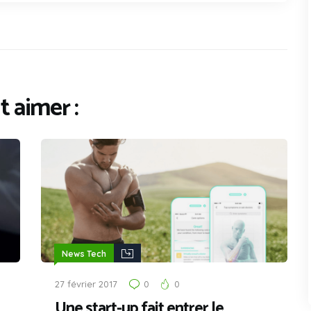
 aimer :
News Tech
27 février 2017
0
0
Une start-up fait entrer le