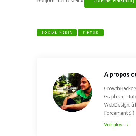
Bonjour cher réseaux
Conseils Marketing
SOCIAL MEDIA
TIKTOK
A propos d
GrowthHackers
Graphiste - Int
WebDesign, à l
Forcément :) )
Voir plus