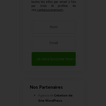
toutes les infos par email 2 fois
par mois et profitez de
nos
contenus premium
.
Je veux booster mon site !
Nos Partenaires
Agence de
Création de
Site WordPress