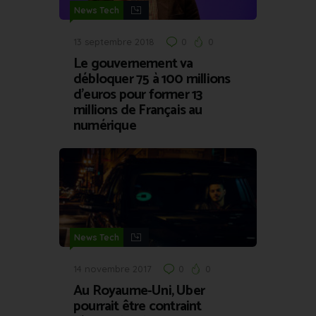
News Tech
13 septembre 2018
0
0
Le gouvernement va
débloquer 75 à 100 millions
d’euros pour former 13
millions de Français au
numérique
News Tech
14 novembre 2017
0
0
Au Royaume-Uni, Uber
pourrait être contraint