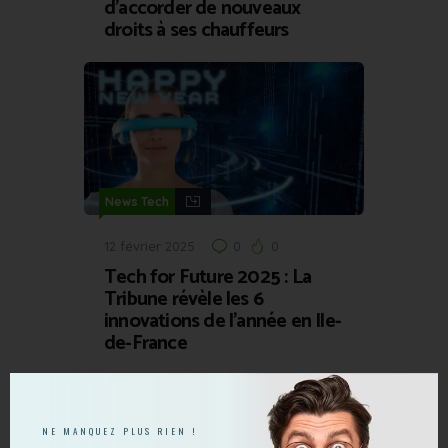
d’accorder de nouveaux
droits à ses chauffeurs
News Tech
12 février 2025
0
0
Tech for Future 2025 : La
Tribune révèle les 6
innovations de l’année en Ile-
de-France
NE MANQUEZ PLUS RIEN !