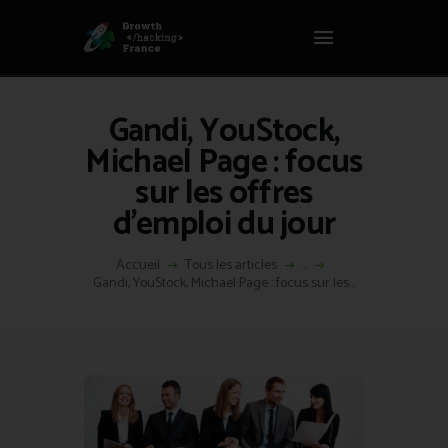
Panneau de gestion des cookies
GROWTH HACKING FRANCE
Growth Hacking France > La bible Vivante Du GrowthHacking
Gandi, YouStock,
ACCUEIL
Michael Page : focus
HACKS
sur les offres
VOUS ÊTES ?
d’emploi du jour
RESSOURCES
L’AGENCE
Accueil
Tous les articles
...
ÉTHIQUE
Gandi, YouStock, Michael Page : focus sur les...
CONTACT