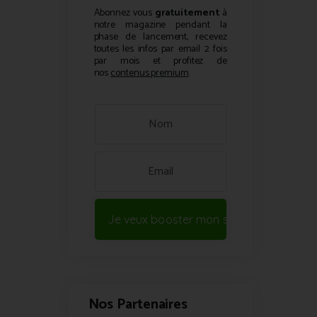
Abonnez vous
gratuitement
à
notre magazine pendant la
phase de lancement, recevez
toutes les infos par email 2 fois
par mois et profitez de
nos
contenus premium
.
Je veux booster mon site !
Nos Partenaires