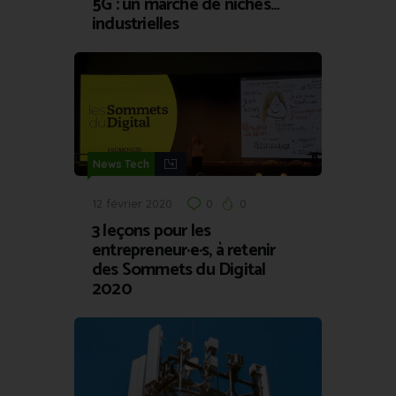
5G : un marché de niches…
industrielles
News Tech
12 février 2020
0
0
3 leçons pour les
entrepreneur·e·s, à retenir
des Sommets du Digital
2020