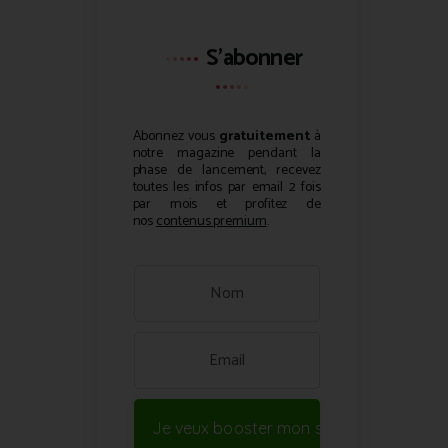
S'abonner
Abonnez vous
gratuitement
à
notre magazine pendant la
phase de lancement, recevez
toutes les infos par email 2 fois
par mois et profitez de
nos
contenus premium
.
Je veux booster mon site !