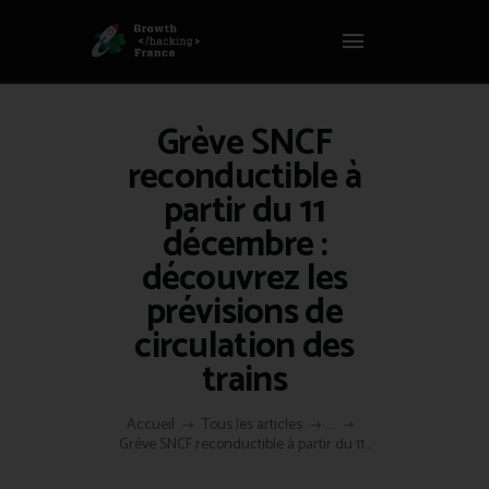
Panneau de gestion des cookies
GROWTH HACKING FRANCE
Growth Hacking France > La bible Vivante Du GrowthHacking
Grève SNCF
ACCUEIL
reconductible à
HACKS
partir du 11
VOUS ÊTES ?
décembre :
RESSOURCES
découvrez les
L’AGENCE
prévisions de
ÉTHIQUE
circulation des
CONTACT
trains
Accueil
Tous les articles
...
Grève SNCF reconductible à partir du 11...