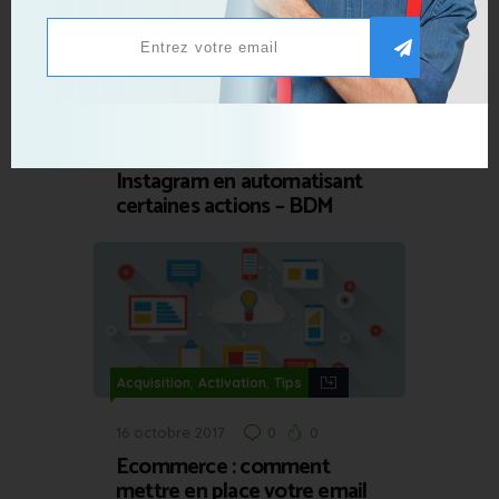
,
,
,
Acquisition
Activation
Live Growth
,
Tips
Tools
13 octobre 2020
0
0
Combin : l’outil idéal pour
développer sa communauté
Instagram en automatisant
certaines actions – BDM
,
,
Acquisition
Activation
Tips
16 octobre 2017
0
0
Ecommerce : comment
mettre en place votre email