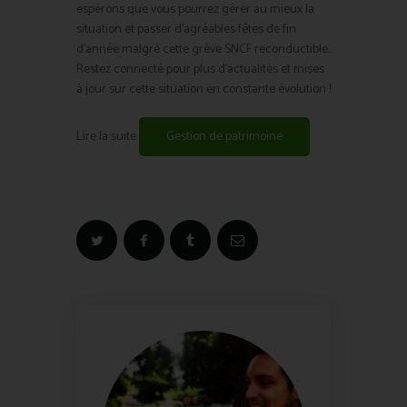
espérons que vous pourrez gérer au mieux la
situation et passer d’agréables fêtes de fin
d’année malgré cette grève SNCF reconductible.
Restez connecté pour plus d’actualités et mises
à jour sur cette situation en constante évolution !
Lire la suite
Gestion de patrimoine