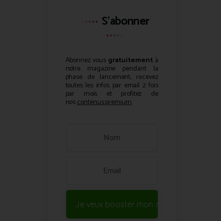
S'abonner
Abonnez vous
gratuitement
à
notre magazine pendant la
phase de lancement, recevez
toutes les infos par email 2 fois
par mois et profitez de
nos
contenus premium
.
Je veux booster mon site !