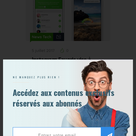
News Tech
5 juillet 2017
0
Instagram Favoris vise à
recréer l’intimité des chats
de groupe
NE MANQUEZ PLUS RIEN !
Accédez aux contenus exclusifs
réservés aux abonnés
Qui sommes-nous ?