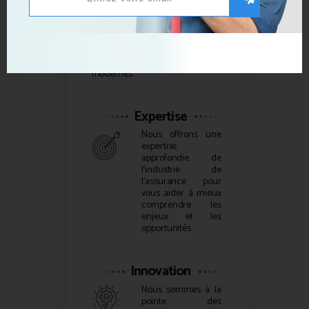
Bienvenue sur
Growth Hacking
France, la plus grande source
d’informations gratuite dédiée
au
Growth Hacking
et autres
techniques Marketing
modernes.
Expertise
Nous offrons une
expertise
approfondie de
l’industrie de
l’assurance pour
vous aider à mieux
comprendre les
enjeux et les
opportunités.
Innovation
Nous sommes à la
pointe des