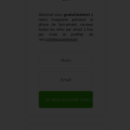
Abonnez vous
gratuitement
à
notre magazine pendant la
phase de lancement, recevez
toutes les infos par email 2 fois
par mois et profitez de
nos
contenus premium
.
Je veux booster mon site !