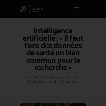
Panneau de gestion des cookies
GROWTH HACKING FRANCE
Growth Hacking France > La bible Vivante Du GrowthHacking
Intelligence
ACCUEIL
artificielle : « Il faut
HACKS
faire des données
VOUS ÊTES ?
de santé un bien
RESSOURCES
commun pour la
L’AGENCE
recherche »
ÉTHIQUE
CONTACT
Accueil
Tous les articles
...
Intelligence artificielle : « Il faut faire...