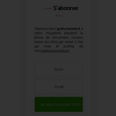
S'abonner
Abonnez vous
gratuitement
à
notre magazine pendant la
phase de lancement, recevez
toutes les infos par email 2 fois
par mois et profitez de
nos
contenus premium
.
Je veux booster mon site !