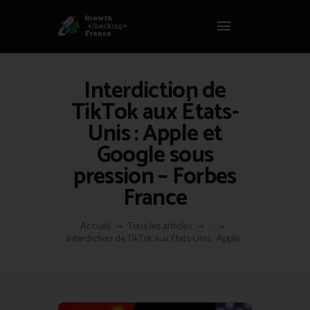
Panneau de gestion des cookies
GROWTH HACKING FRANCE
Growth Hacking France > La bible Vivante Du GrowthHacking
Interdiction de
ACCUEIL
TikTok aux États-
HACKS
Unis : Apple et
VOUS ÊTES ?
Google sous
RESSOURCES
pression – Forbes
L’AGENCE
France
ÉTHIQUE
CONTACT
Accueil
Tous les articles
...
Interdiction de TikTok aux États-Unis : Apple...