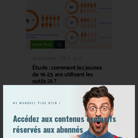
News Tech
26 avril 2024
0
0
Étude : comment les jeunes
de 16-25 ans utilisent les
outils IA ?
NE MANQUEZ PLUS RIEN !
Accédez aux contenus exclusifs
réservés aux abonnés