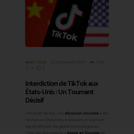
26 décembre 2024
1086
NEWS TECH
0
0
Interdiction de TikTok aux
États-Unis : Un Tournant
Décisif
Vendredi dernier, une
décision cruciale
a été
rendue aux États-Unis, marquant un tournant
significatif pour les géants technologiques.
Cette décision impose à
Apple et Google
de