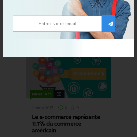
News Tech
20 mars 2025
0
0
Le RCS chiffré : vers une
messagerie sécurisée entre
iPhone et Android
News Tech
1 mars 2017
0
0
Le e-commerce représente
11.7% du commerce
américain